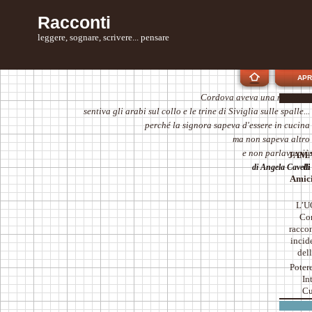
Racconti
leggere, sognare, scrivere... pensare
APR
Cordova aveva una moschea
sentiva gli arabi sul collo e le trine di Siviglia sulle spalle...
perché la signora sapeva d'essere in cucina
ma non sapeva altro
e non parlava più
JAMAI
di
di Angela Cavelli
Amici
L’U
Com
raccon
incid
del
Potere
In
Cu